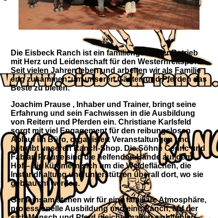
Die Eisbeck Ranch ist ein familiengeführter Betrieb
mit Herz und Leidenschaft für den Westernreitsport.
Seit vielen Jahren leben und arbeiten wir als Familie
eng zusammen, um unseren Gästen und Pferden das
Beste zu bieten.
Joachim Prause
, Inhaber und Trainer, bringt seine
Erfahrung und sein Fachwissen in die Ausbildung
von Reitern und Pferden ein.
Christiane Karlsfeld
sorgt mit viel Engagement für den reibungslosen
Ablauf im Büro, organisiert Veranstaltungen und
betreibt unseren Ranch-Shop. Die Söhne
Cedric und
Fabian Prause
sind die helfenden Hände auf dem
Hof ​​– sie kümmern sich um die Weideflächen, die
Instandhaltung und unterstützen überall dort, wo sie
gebraucht werden.
Gemeinsam stehen wir für eine familiäre Atmosphäre,
professionelle Ausbildung und eine Ranch, auf der
sich Mensch und Pferd gleichermaßen wohlfühlen.