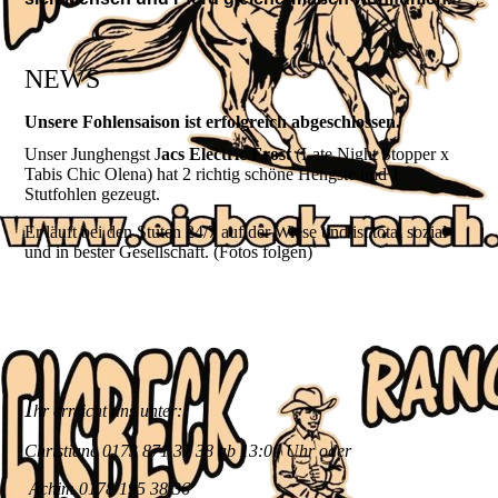
NEWS
Unsere Fohlensaison ist erfolgreich abgeschlossen.
Unser Junghengst J
acs Electric Frost
(Late Night Stopper x
Tabis Chic Olena) hat 2 richtig schöne Hengste und 1
Stutfohlen gezeugt.
Er läuft bei den Stuten 24/7 auf der Wiese und ist total sozial
und in bester Gesellschaft. (Fotos folgen)
I
hr erreicht uns unter:
Christiane 0173 871 37 38 ab 13:00 Uhr oder
Achim 0178 195 38 36